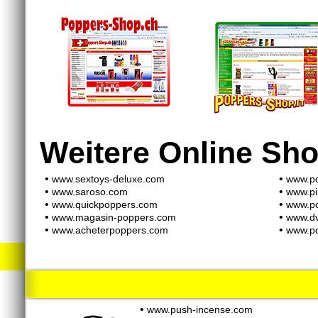
Weitere Online Sh
•
•
www.sextoys-deluxe.com
www.po
•
•
www.saroso.com
www.pi
•
•
www.quickpoppers.com
www.p
•
•
www.magasin-poppers.com
www.d
•
•
www.acheterpoppers.com
www.p
•
www.push-incense.com